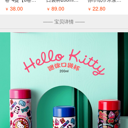
新疆/内蒙/疫情
304不锈钢可爱
水不易破手帕纸
38.00
89.00
22.80
￥
￥
￥
地区不发货
小巧女生便携随
18包*3/箱（新
身杯子保温杯 疫
疆/内蒙/疫情地
—— 宝贝详情 ——
情原因暂不发货
区不发货）
新疆、西藏、青
海、宁夏、甘肃
内蒙不发货