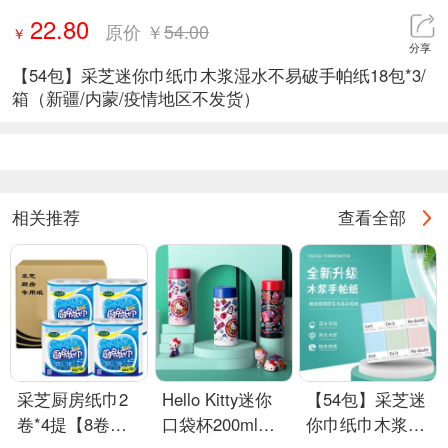
22.80
原价 ￥
54.00
￥
分享
【54包】采芝迷你巾纸巾木浆湿水不易破手帕纸18包*3/
箱（新疆/内蒙/疫情地区不发货）
相关推荐
查看全部
采芝厨房纸巾2
Hello Kitty迷你
【54包】采芝迷
卷*4提【8卷】
口袋杯200ml
你巾纸巾木浆湿