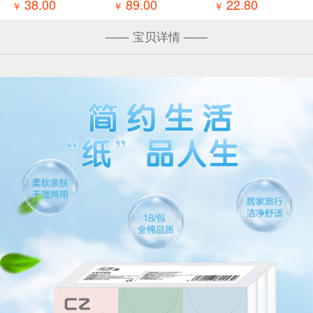
新疆/内蒙/疫情
304不锈钢可爱
水不易破手帕纸
38.00
89.00
22.80
￥
￥
￥
地区不发货
小巧女生便携随
18包*3/箱（新
身杯子保温杯 疫
疆/内蒙/疫情地
—— 宝贝详情 ——
情原因暂不发货
区不发货）
新疆、西藏、青
海、宁夏、甘肃
内蒙不发货